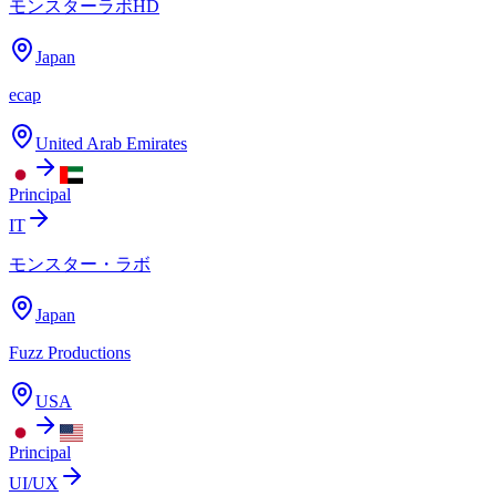
モンスターラボHD
Japan
ecap
United Arab Emirates
Principal
IT
モンスター・ラボ
Japan
Fuzz Productions
USA
Principal
UI/UX