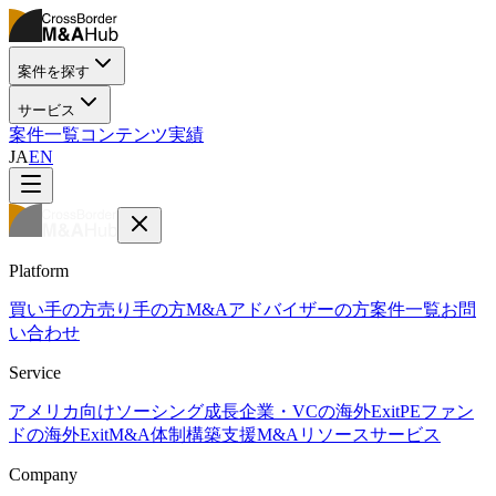
案件を探す
サービス
案件一覧
コンテンツ
実績
JA
EN
Platform
買い手の方
売り手の方
M&Aアドバイザーの方
案件一覧
お問
い合わせ
Service
アメリカ向けソーシング
成長企業・VCの海外Exit
PEファン
ドの海外Exit
M&A体制構築支援
M&Aリソースサービス
Company